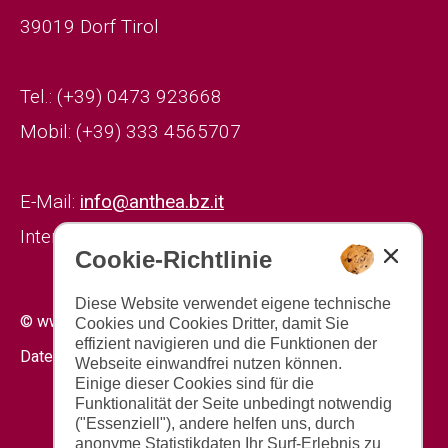
39019 Dorf Tirol
Tel.: (+39) 0473 923668
Mobil: (+39) 333 4565707
E-Mail:
info@anthea.bz.it
Internet:
www.anthea.bz.it
Cookie-Richtlinie
Diese Website verwendet eigene technische
|
|
© www.drescher.it - Webdesign in Südtirol
Impressum
Cookies und Cookies Dritter, damit Sie
effizient navigieren und die Funktionen der
|
|
Datenschutz
Cookies
Seite drucken
Webseite einwandfrei nutzen können.
Einige dieser Cookies sind für die
Funktionalität der Seite unbedingt notwendig
("Essenziell"), andere helfen uns, durch
anonyme Statistikdaten Ihr Surf-Erlebnis zu