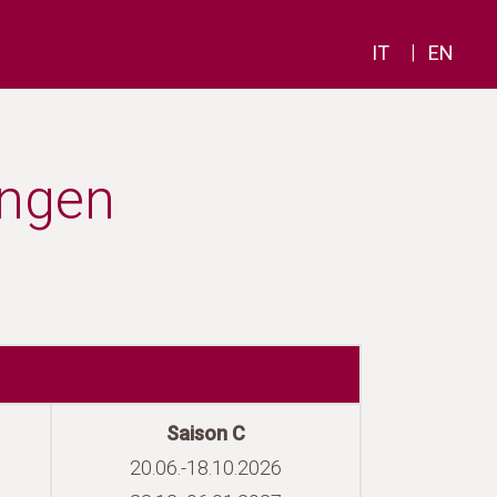
|
IT
EN
ungen
Saison C
20.06.-18.10.2026